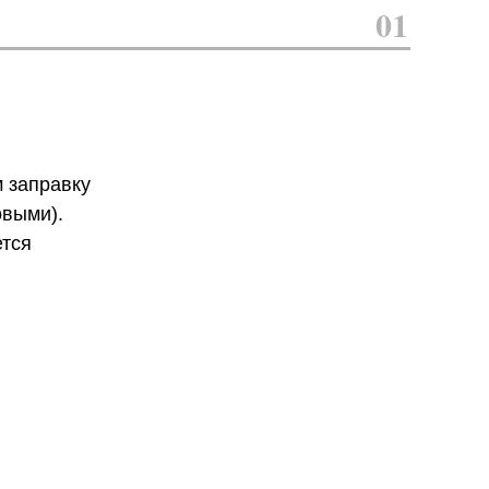
01
 заправку
овыми).
ется