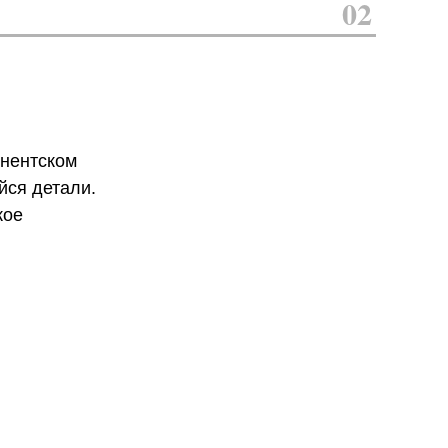
02
онентском
йся детали.
кое