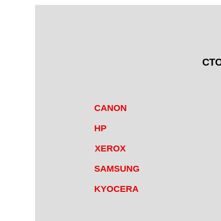
СТ
CANON
HP
XEROX
SAMSUNG
KYOCERA