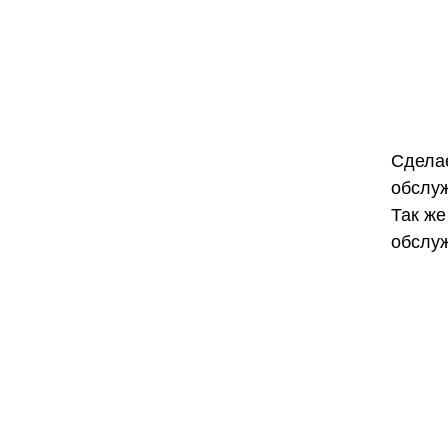
Сделае
обслуж
Так же
обслуж