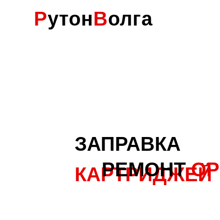
Р
утон
В
олга
ЗАПРАВКА
РЕМОНТ
ОР
КАРТРИДЖЕЙ