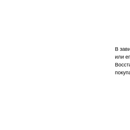
В зав
или е
Восст
покуп